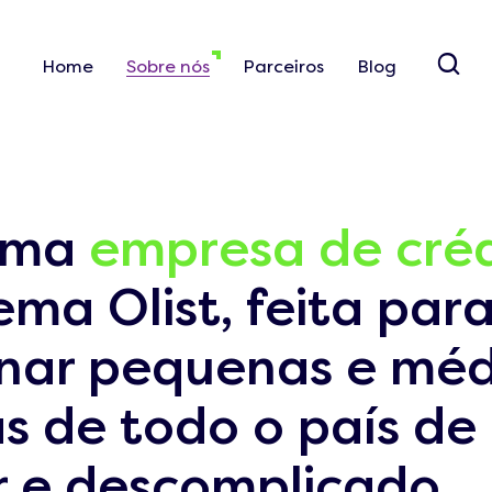
Home
Sobre nós
Parceiros
Blog
uma
empresa de créd
ema Olist, feita par
onar pequenas e méd
 de todo o país de 
r e descomplicado.