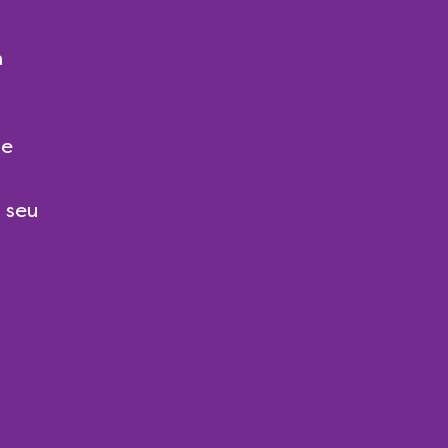
m
 e
o seu