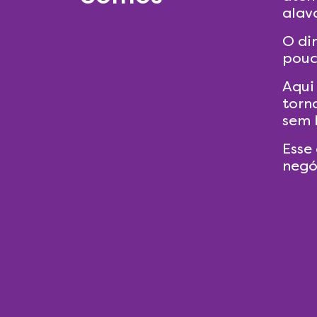
alav
O di
pouc
Aqui
torn
sem 
Esse 
negó