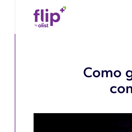
Como g
com