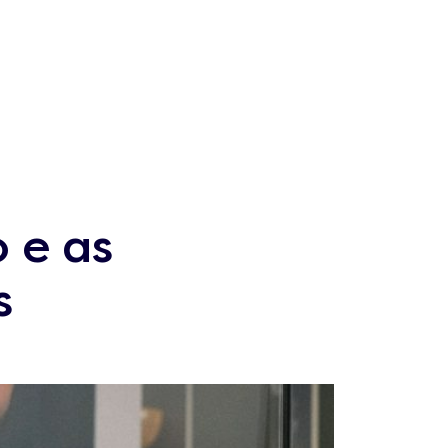
o e as
s